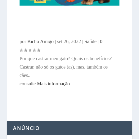
CASTRAÇÃO DE GATOS,
QUAIS OS BENEFÍCIOS? POR
QUE CASTRAR MEU GATO?
por
Bicho Amigo
|
set 26, 2022
|
Saúde
|
0
|
Por que castrar meu gato? Quais os benefícios?
Castrar, não só os gatos (as), mas, também os
cães...
consulte Mais informação
ANÚNCIO