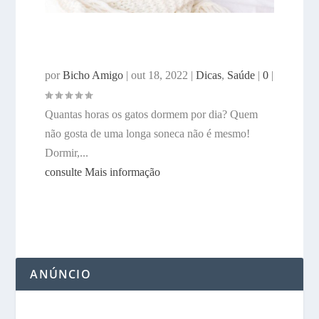
QUANTAS HORAS OS GATOS
DORMEM POR DIA?
por
Bicho Amigo
|
out 18, 2022
|
Dicas
,
Saúde
|
0
|
Quantas horas os gatos dormem por dia? Quem
não gosta de uma longa soneca não é mesmo!
Dormir,...
consulte Mais informação
ANÚNCIO