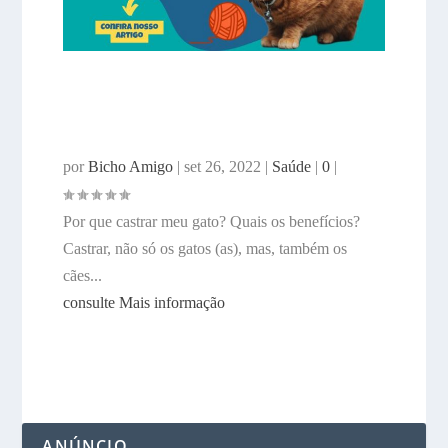
CASTRAÇÃO DE GATOS,
QUAIS OS BENEFÍCIOS? POR
QUE CASTRAR MEU GATO?
por
Bicho Amigo
|
set 26, 2022
|
Saúde
|
0
|
Por que castrar meu gato? Quais os benefícios?
Castrar, não só os gatos (as), mas, também os
cães...
consulte Mais informação
ANÚNCIO