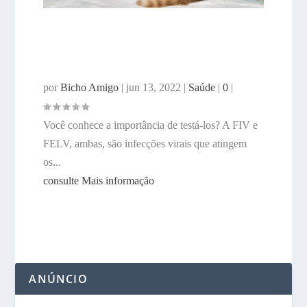
Você já testou seu gatinho para
FIV e FELV?
por
Bicho Amigo
|
jun 13, 2022
|
Saúde
|
0
|
Você conhece a importância de testá-los? A FIV e
FELV, ambas, são infecções virais que atingem
os...
consulte Mais informação
ANÚNCIO