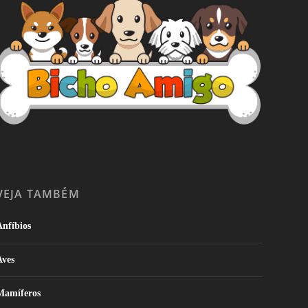
VEJA TAMBÉM
nfíbios
Aves
Mamíferos