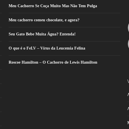
Meu Cachorro Se Coça Muito Mas Não Tem Pulga
Meu cachorro comeu chocolate, e agora?
Seu Gato Bebe Muita Água? Entenda!
O que é o FeLV – Vírus da Leucemia Felina
Roscoe Hamilton – O Cachorro de Lewis Hamilton
A