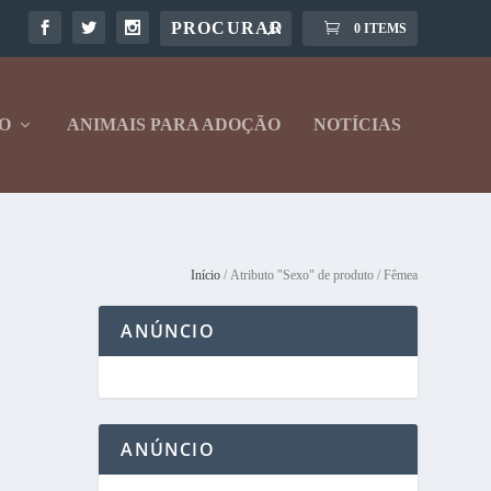
0 ITEMS
O
ANIMAIS PARA ADOÇÃO
NOTÍCIAS
Início
/ Atributo "Sexo" de produto / Fêmea
ANÚNCIO
ANÚNCIO