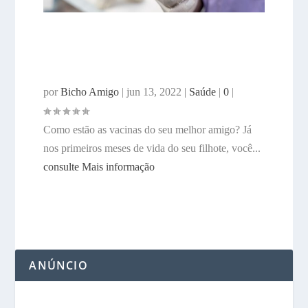
Seu animalzinho está com as
vacinas em dia?
por
Bicho Amigo
|
jun 13, 2022
|
Saúde
|
0
|
Como estão as vacinas do seu melhor amigo? Já
nos primeiros meses de vida do seu filhote, você...
consulte Mais informação
ANÚNCIO