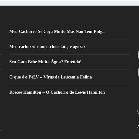
Meu Cachorro Se Coça Muito Mas Não Tem Pulga
Meu cachorro comeu chocolate, e agora?
Seu Gato Bebe Muita Água? Entenda!
O que é o FeLV – Vírus da Leucemia Felina
Roscoe Hamilton – O Cachorro de Lewis Hamilton
A