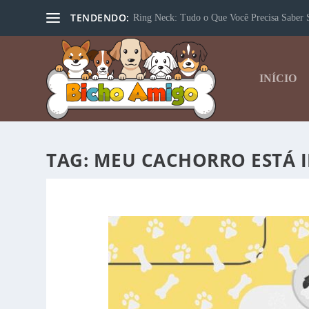
TENDENDO:
Ring Neck: Tudo o Que Você Precisa Saber S
INÍCIO
TAG:
MEU CACHORRO ESTÁ 