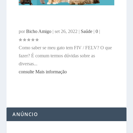
MEU GATO TEM FIV / FELV,
O QUE FAZER?
por
Bicho Amigo
|
set 26, 2022
|
Saúde
|
0
|
Como saber se meu gato tem FIV / FELV? O que
fazer? É comum termos dúvidas sobre as
diversas...
consulte Mais informação
ANÚNCIO