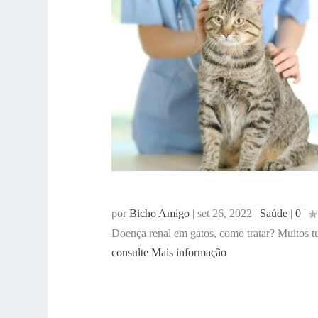
DOENÇA RENAL EM GATOS
por
Bicho Amigo
|
set 26, 2022
|
Saúde
|
0
|
Doença renal em gatos, como tratar? Muitos tu
consulte Mais informação