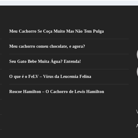
Meu Cachorro Se Coça Muito Mas Não Tem Pulga
Meu cachorro comeu chocolate, e agora?
Seu Gato Bebe Muita Água? Entenda!
O que é o FeLV – Vírus da Leucemia Felina
Roscoe Hamilton – O Cachorro de Lewis Hamilton
A