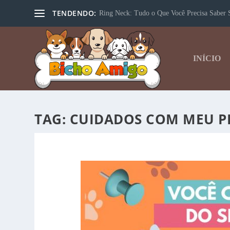
TENDENDO:
Ring Neck: Tudo o Que Você Precisa Saber S
INÍCIO
TAG:
CUIDADOS COM MEU P