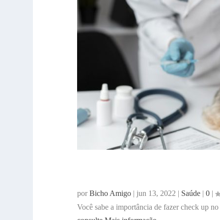
Você leva o seu cãozinho em
por
Bicho Amigo
|
jun 13, 2022
|
Saúde
|
0
|
Você sabe a importância de fazer check up n