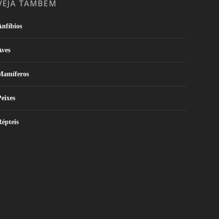
VEJA TAMBÉM
nfíbios
Aves
Mamíferos
eixes
épteis