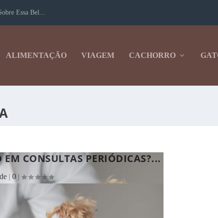
obre Essa Bel...
ALIMENTAÇÃO
VIAGEM
CACHORRO
GAT
IA
 EM CONSULTAS PERIÓDICAS?...
de
|
0
|