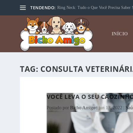
TENDENDO:
Ring Neck: Tudo o Que Você Precisa Saber S
INÍCIO
TAG:
CONSULTA VETERINÁR
VOCÊ LEVA O SEU CÃOZINHO
Postado por
Bicho Amigo
|
jun 13, 2022
|
Saú