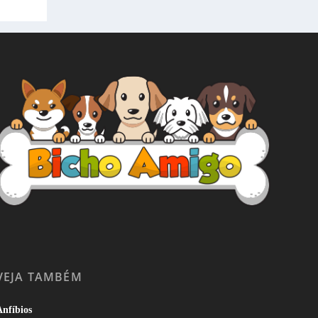
VEJA TAMBÉM
nfíbios