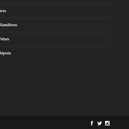
Aves
Mamíferos
eixes
épteis