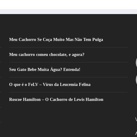
Meu Cachorro Se Coça Muito Mas Não Tem Pulga
Meu cachorro comeu chocolate, e agora?
Seu Gato Bebe Muita Água? Entenda!
O que é o FeLV – Vírus da Leucemia Felina
Roscoe Hamilton – O Cachorro de Lewis Hamilton
A