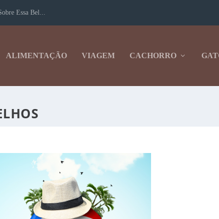
obre Essa Bel...
ALIMENTAÇÃO
VIAGEM
CACHORRO
GAT
ELHOS