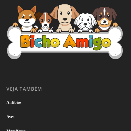
VEJA TAMBÉM
Anfíbios
Aves